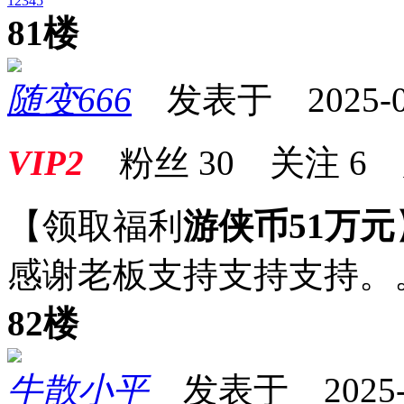
1
2
3
4
5
81楼
随变666
发表于 2025-03-
VIP2
粉丝
30
关注
6
【领取福利
游侠币51万元
感谢老板支持支持支持。
82楼
牛散小平
发表于 2025-03