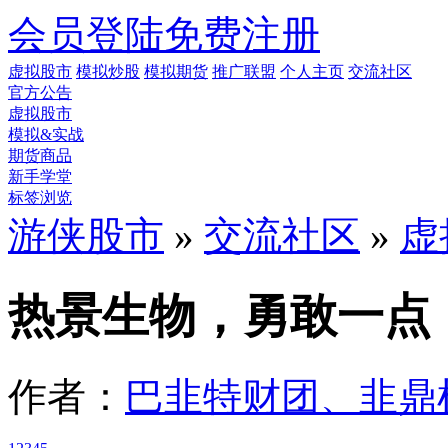
会员登陆
免费注册
虚拟股市
模拟炒股
模拟期货
推广联盟
个人主页
交流社区
官方公告
虚拟股市
模拟&实战
期货商品
新手学堂
标签浏览
游侠股市
»
交流社区
»
虚
热景生物，勇敢一点，
作者：
巴韭特财团、韭鼎