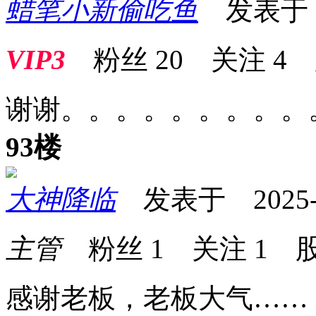
蜡笔小新偷吃鱼
发表于 20
VIP3
粉丝
20
关注
4
谢谢。。。。。。。。。
93楼
大神降临
发表于 2025-03
主管
粉丝
1
关注
1
股
感谢老板，老板大气……