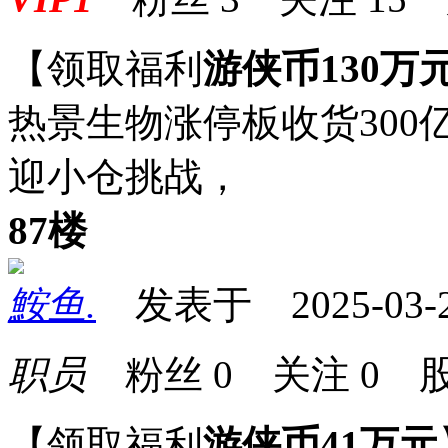
【领取福利
游侠币130万
热景生物涨停板收货30
迎小仓挑战，
87楼
鮟鱼.
发表于 2025-03-23
职员
粉丝
0
关注
0
股
【领取福利
游侠币41万元