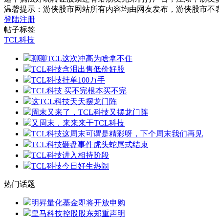
温馨提示：游侠股市网站所有内容均由网友发布，游侠股市不
登陆
注册
帖子标签
TCL科技
聊聊TCL这次冲高为啥拿不住
TCL科技含泪出售低价好股
TCL科技挂单100万手
TCL科技 买不完根本买不完
这TCL科技天天摆龙门阵
周末又来了，TCL科技又摆龙门阵
又周末，来来来干TCL科技
TCL科技这周末可谓是精彩呀，下个周末我们再见
TCL科技砸盘事件虎头蛇尾式结束
TCL科技进入相持阶段
TCL科技今日好生热闹
热门话题
明昇量化基金即将开放申购
皇马科技控股股东郑重声明