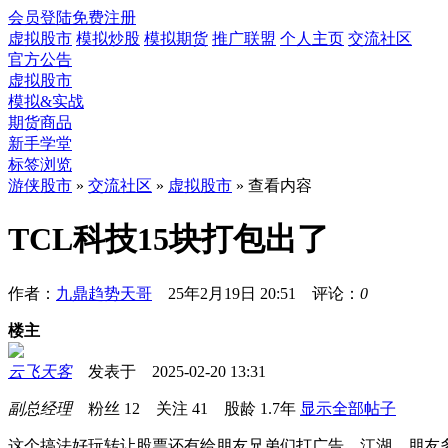
会员登陆
免费注册
虚拟股市
模拟炒股
模拟期货
推广联盟
个人主页
交流社区
官方公告
虚拟股市
模拟&实战
期货商品
新手学堂
标签浏览
游侠股市
»
交流社区
»
虚拟股市
» 查看内容
TCL科技15块打包出了
作者：
九鼎趋势天哥
25年2月19日 20:51 评论：
0
楼主
云飞天客
发表于 2025-02-20 13:31
副总经理
粉丝
12
关注
41
股龄
1.7年
显示全部帖子
这个搞法好玩转让股票还有给朋友兄弟们打广告，江湖，朋友