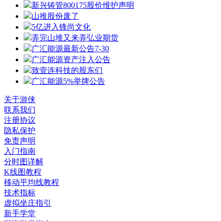
新兴铸管800175股价维护声明
山推股份废了
5亿进入锋尚文化
弄完山堆又来弄弘业期货
广汇能源最新公告7-30
广汇能源资产注入公告
致壹连科技的股东们
广汇能源5%举牌公告
关于游侠
联系我们
注册协议
隐私保护
免责声明
入门指南
分时图详解
K线图教程
移动平均线教程
技术指标
虚拟坐庄指引
新手学堂