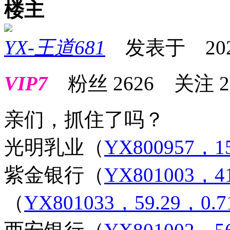
楼主
YX-王道681
发表于 2025-0
VIP7
粉丝
2626
关注
2
亲们，抓住了吗？
光明乳业
（
YX800957，15
紫金银行
（
YX801003，4
（
YX801033，59.29，0.