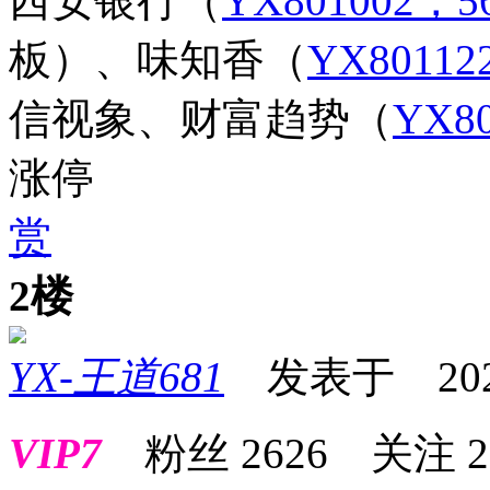
西安银行
（
YX801002，56
板）、味知香
（
YX80112
信视象、财富趋势
（
YX80
涨停
赏
2楼
YX-王道681
发表于 2025-0
VIP7
粉丝
2626
关注
2