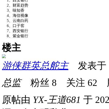
1、西安银行
2、财富趋势
3、味知香
4、海信视像
5、云南白药
6、口子窖
7、西安银行
8、紫金银行
楼主
游侠群英总舵主
发表于 20
总监
粉丝
8
关注
62
原帖由
YX-王道681
于 202