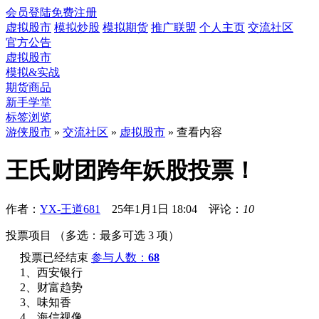
会员登陆
免费注册
虚拟股市
模拟炒股
模拟期货
推广联盟
个人主页
交流社区
官方公告
虚拟股市
模拟&实战
期货商品
新手学堂
标签浏览
游侠股市
»
交流社区
»
虚拟股市
» 查看内容
王氏财团跨年妖股投票！
作者：
YX-王道681
25年1月1日 18:04 评论：
10
投票项目 （多选：最多可选 3 项）
投票已经结束
参与人数：
68
1、西安银行
2、财富趋势
3、味知香
4、海信视像