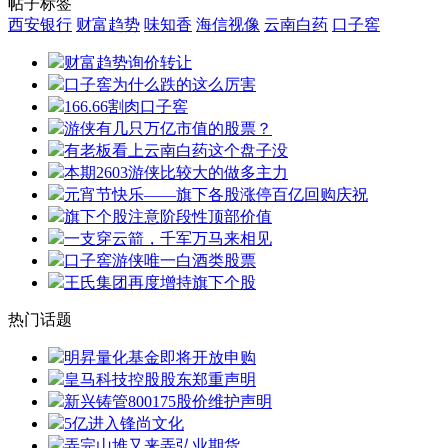
帖子标签
西安银行
财富趋势
味知香
海信视像
云南白药
口子窖
财富趋势询价转让
口子窖为什么跌的这么厉害
166.66割肉口子窖
游侠有几只万亿市值的股票？
有老板看上云南白药这个盘子没
本期2603游侠比较大的做多主力
元宵节快乐——旗下各股涨停百亿回购庆祝
旗下个股注意阶段性顶部价值
一支穿云箭，千军万马来相见
口子窖游侠唯一白酒类股票
王氏集团再度增持旗下个股
热门话题
明昇量化基金即将开放申购
皇马科技控股股东郑重声明
新兴铸管800175股价维护声明
5亿进入锋尚文化
弄完山堆又来弄弘业期货