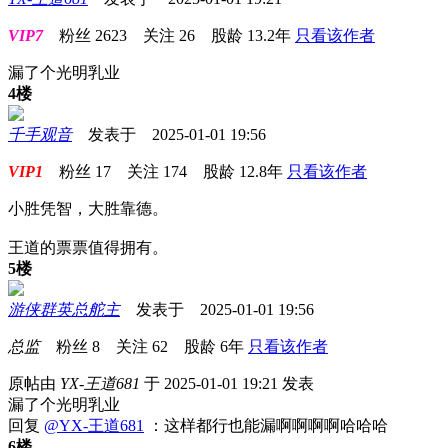
VIP7
粉丝
2623
关注
26
股龄
13.2年
只看该作者
漏了个光明乳业
4楼
千手观音
发表于 2025-01-01 19:56
VIP1
粉丝
17
关注
174
股龄
12.8年
只看该作者
小胜凭智，大胜靠德。
王道的票票值得拥有。
5楼
游侠群英总舵主
发表于 2025-01-01 19:56
总监
粉丝
8
关注
62
股龄
6年
只看该作者
原帖由
YX-王道681
于 2025-01-01 19:21 发表
漏了个光明乳业
回复
@YX-王道681
：这样都行也能漏啊啊啊啊哈哈哈
6楼