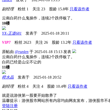
副经理
粉丝
1
关注
23
股龄
15.8年
只看该作者
云南白药什么鬼操作，连续2个跌停板了。
10楼
YX-王道681
发表于 2025-01-18 20:11
VIP7
粉丝
2623
关注
26
股龄
13.2年
只看该作者
原帖由
@runlen
于 2025-01-18 15:13 发表
云南白药什么鬼操作，连续2个跌停板了。
白药已经是山尘不让的
11楼
橙水晶
发表于 2025-01-18 20:52
副经理
粉丝
4
关注
4
股龄
10.4年
只看该作者
就是说游侠第一股要开始散养了
温馨提示：游侠股市网站所有内容均由网友发布，游侠股市不
登陆
注册