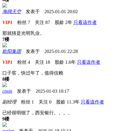
海阔天空
发表于 2025-01-01 20:02
VIP1
粉丝
7
关注
87
股龄
2年
只看该作者
那就猜是光明乳业。
7楼
欧阳集团
发表于 2025-01-01 22:28
VIP1
粉丝
4
关注
18
股龄
1.6年
只看该作者
口子窖，快过年了，值得信赖
8楼
cnxin
发表于 2025-01-03 10:17
副经理
粉丝
1
关注
0
股龄
11.3年
只看该作者
已经很明细了，西安银行。。。。
9楼
runlen
发表于 2025-01-18 15:13