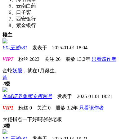
5、云南白药
6、口子窖
7、西安银行
8、紫金银行
楼主
YX-王道681
发表于 2025-01-01 18:04
VIP7
粉丝
2623
关注
26
股龄
13.2年
只看该作者
金蛇
妖股
，就在1月诞生。
赏
2楼
长城证券集团专用账号
发表于 2025-01-01 18:21
VIP1
粉丝
0
关注
0
股龄
3.2年
只看该作者
大佬指点一下好吗谢谢老板
3楼
YX-王道681
发表于 2025-01-01 19:21