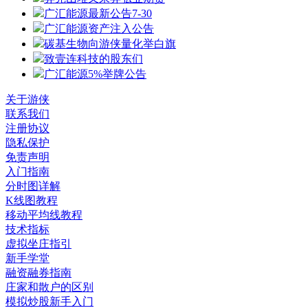
广汇能源最新公告7-30
广汇能源资产注入公告
碳基生物向游侠量化举白旗
致壹连科技的股东们
广汇能源5%举牌公告
关于游侠
联系我们
注册协议
隐私保护
免责声明
入门指南
分时图详解
K线图教程
移动平均线教程
技术指标
虚拟坐庄指引
新手学堂
融资融券指南
庄家和散户的区别
模拟炒股新手入门