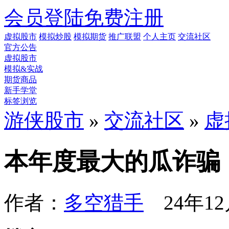
会员登陆
免费注册
虚拟股市
模拟炒股
模拟期货
推广联盟
个人主页
交流社区
官方公告
虚拟股市
模拟&实战
期货商品
新手学堂
标签浏览
游侠股市
»
交流社区
»
虚
本年度最大的瓜诈骗
作者：
多空猎手
24年12