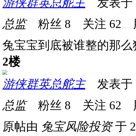
游侠群英总舵主
发表于 20
总监
粉丝
8
关注
62
兔宝宝到底被谁整的那么
2楼
游侠群英总舵主
发表于 20
总监
粉丝
8
关注
62
原帖由
兔宝风险投资
于 2