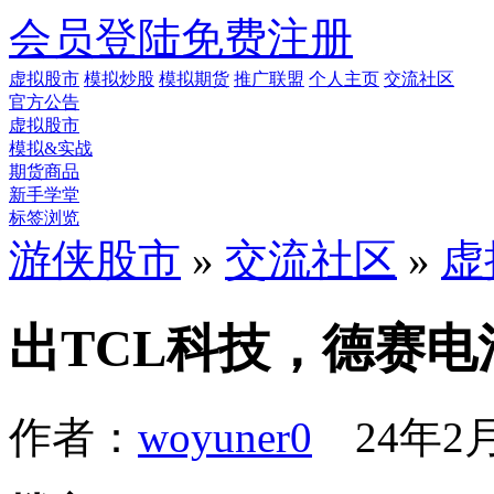
会员登陆
免费注册
虚拟股市
模拟炒股
模拟期货
推广联盟
个人主页
交流社区
官方公告
虚拟股市
模拟&实战
期货商品
新手学堂
标签浏览
游侠股市
»
交流社区
»
虚
出TCL科技，德赛电
作者：
woyuner0
24年2月