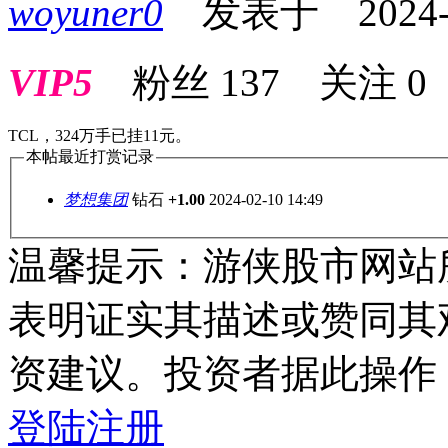
woyuner0
发表于 2024-02
VIP5
粉丝
137
关注
0
TCL，324万手已挂11元。
本帖最近打赏记录
梦想集团
钻石
+1.00
2024-02-10 14:49
温馨提示：游侠股市网站
表明证实其描述或赞同其
资建议。投资者据此操作
登陆
注册