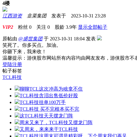
4楼
江西游资
韭菜集团
发表于 2023-10-31 23:28
VIP2
粉丝
0
关注
0
股龄
3.9年
显示全部帖子
原帖由
@盛世集团
于 2023-10-31 18:04 发表
笑死了。你多买点。加油。
你砸下来，我来收！
温馨提示：游侠股市网站所有内容均由网友发布，游侠股市不
登陆
注册
帖子标签
TCL科技
聊聊TCL这次冲高为啥拿不住
TCL科技含泪出售低价好股
TCL科技挂单100万手
TCL科技 买不完根本买不完
这TCL科技天天摆龙门阵
周末又来了，TCL科技又摆龙门阵
又周末，来来来干TCL科技
TCL科技这周末可谓是精彩呀，下个周末我们再见