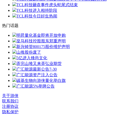
TCL科技砸盘事件虎头蛇尾式结束
TCL科技进入相持阶段
TCL科技今日好生热闹
热门话题
明昇量化基金即将开放申购
皇马科技控股股东郑重声明
新兴铸管800175股价维护声明
山推股份废了
5亿进入锋尚文化
弄完山堆又来弄弘业期货
广汇能源最新公告7-30
广汇能源资产注入公告
碳基生物向游侠量化举白旗
广汇能源5%举牌公告
关于游侠
联系我们
注册协议
隐私保护