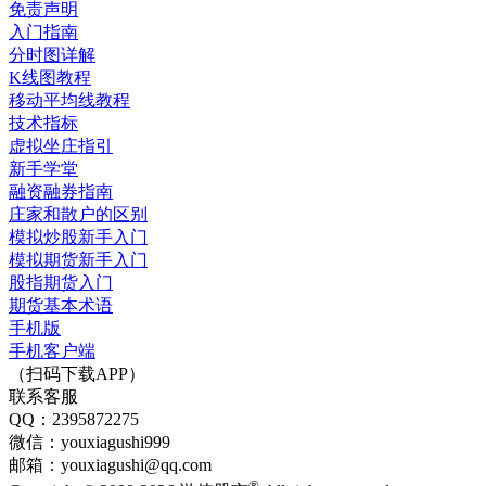
免责声明
入门指南
分时图详解
K线图教程
移动平均线教程
技术指标
虚拟坐庄指引
新手学堂
融资融券指南
庄家和散户的区别
模拟炒股新手入门
模拟期货新手入门
股指期货入门
期货基本术语
手机版
手机客户端
（扫码下载APP）
联系客服
QQ：2395872275
微信：youxiagushi999
邮箱：youxiagushi@qq.com
®