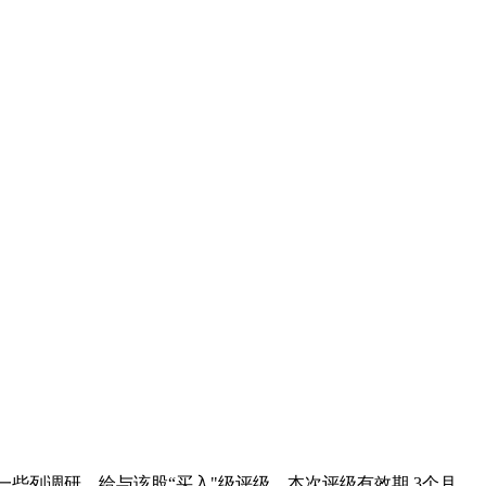
一些列调研，给与该股“买入"级评级。本次评级有效期 3个月。