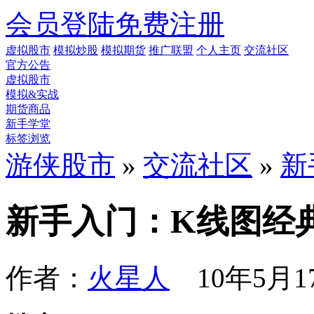
会员登陆
免费注册
虚拟股市
模拟炒股
模拟期货
推广联盟
个人主页
交流社区
官方公告
虚拟股市
模拟&实战
期货商品
新手学堂
标签浏览
游侠股市
»
交流社区
»
新
新手入门：K线图经
作者：
火星人
10年5月17