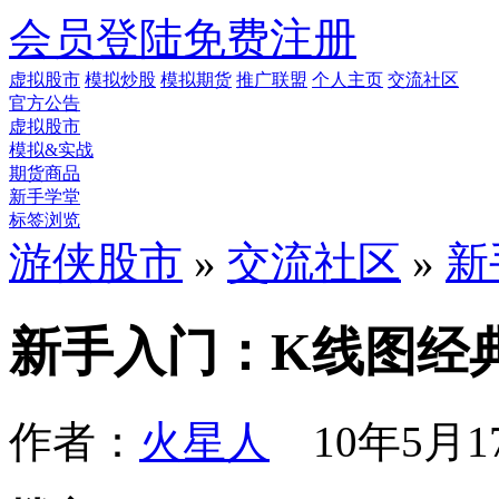
会员登陆
免费注册
虚拟股市
模拟炒股
模拟期货
推广联盟
个人主页
交流社区
官方公告
虚拟股市
模拟&实战
期货商品
新手学堂
标签浏览
游侠股市
»
交流社区
»
新
新手入门：K线图经
作者：
火星人
10年5月17