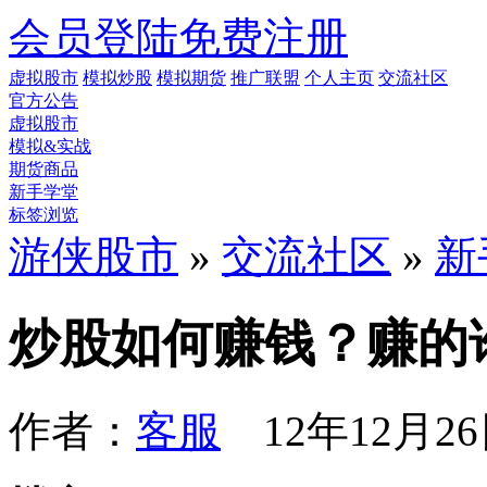
会员登陆
免费注册
虚拟股市
模拟炒股
模拟期货
推广联盟
个人主页
交流社区
官方公告
虚拟股市
模拟&实战
期货商品
新手学堂
标签浏览
游侠股市
»
交流社区
»
新
炒股如何赚钱？赚的
作者：
客服
12年12月26