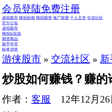
会员登陆
免费注册
虚拟股市
模拟炒股
模拟期货
推广联盟
个人主页
交流社区
官方公告
虚拟股市
模拟&实战
期货商品
新手学堂
标签浏览
游侠股市
»
交流社区
»
新
炒股如何赚钱？赚的
作者：
客服
12年12月26