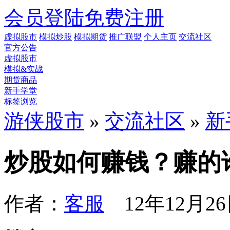
会员登陆
免费注册
虚拟股市
模拟炒股
模拟期货
推广联盟
个人主页
交流社区
官方公告
虚拟股市
模拟&实战
期货商品
新手学堂
标签浏览
游侠股市
»
交流社区
»
新
炒股如何赚钱？赚的
作者：
客服
12年12月26