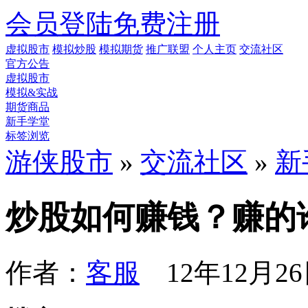
会员登陆
免费注册
虚拟股市
模拟炒股
模拟期货
推广联盟
个人主页
交流社区
官方公告
虚拟股市
模拟&实战
期货商品
新手学堂
标签浏览
游侠股市
»
交流社区
»
新
炒股如何赚钱？赚的
作者：
客服
12年12月26