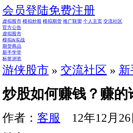
会员登陆
免费注册
虚拟股市
模拟炒股
模拟期货
推广联盟
个人主页
交流社区
官方公告
虚拟股市
模拟&实战
期货商品
新手学堂
标签浏览
游侠股市
»
交流社区
»
新
炒股如何赚钱？赚的
作者：
客服
12年12月26