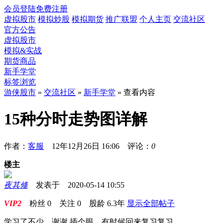
会员登陆
免费注册
虚拟股市
模拟炒股
模拟期货
推广联盟
个人主页
交流社区
官方公告
虚拟股市
模拟&实战
期货商品
新手学堂
标签浏览
游侠股市
»
交流社区
»
新手学堂
» 查看内容
15种分时走势图详解
作者：
客服
12年12月26日 16:06 评论：
0
楼主
夜其修
发表于 2020-05-14 10:55
VIP2
粉丝
0
关注
0
股龄
6.3年
显示全部帖子
学习了不少。谢谢 插个眼。有时候回来复习复习