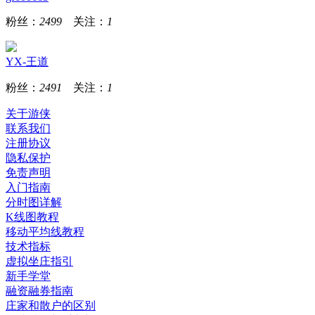
粉丝：
2499
关注：
1
YX-王道
粉丝：
2491
关注：
1
关于游侠
联系我们
注册协议
隐私保护
免责声明
入门指南
分时图详解
K线图教程
移动平均线教程
技术指标
虚拟坐庄指引
新手学堂
融资融券指南
庄家和散户的区别