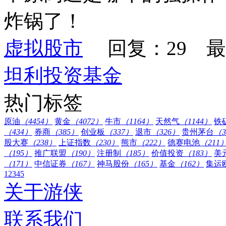
炸锅了！
虚拟股市
回复：29 最
坦利投资基金
热门标签
原油
（4454）
黄金
（4072）
牛市
（1164）
天然气
（1144）
铁
（434）
券商
（385）
创业板
（337）
退市
（326）
贵州茅台
（3
股大赛
（238）
上证指数
（230）
熊市
（222）
德赛电池
（211
（195）
推广联盟
（190）
注册制
（185）
价值投资
（183）
美
（171）
中信证券
（167）
神马股份
（165）
基金
（162）
集运
1
2
3
4
5
关于游侠
联系我们