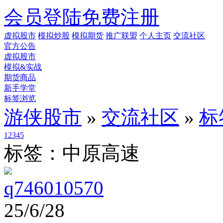
会员登陆
免费注册
虚拟股市
模拟炒股
模拟期货
推广联盟
个人主页
交流社区
官方公告
虚拟股市
模拟&实战
期货商品
新手学堂
标签浏览
游侠股市
»
交流社区
»
标
1
2
3
4
5
标签：中原高速
q746010570
25/6/28