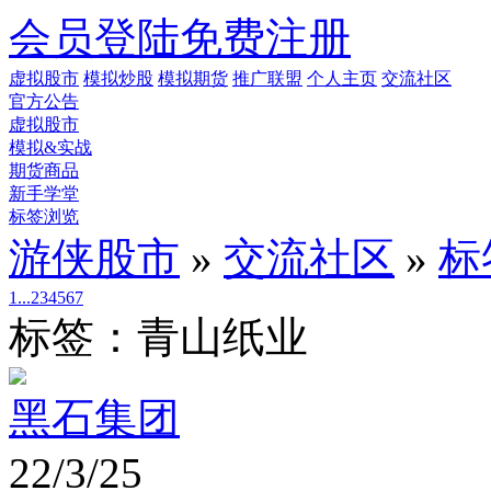
会员登陆
免费注册
虚拟股市
模拟炒股
模拟期货
推广联盟
个人主页
交流社区
官方公告
虚拟股市
模拟&实战
期货商品
新手学堂
标签浏览
游侠股市
»
交流社区
»
标
1...
2
3
4
5
6
7
标签：青山纸业
黑石集团
22/3/25