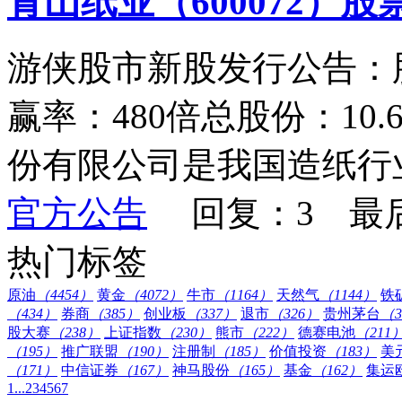
青山纸业（600072）
游侠股市新股发行公告：
赢率：480倍总股份：10
份有限公司是我国造纸行业
官方公告
回复：3 最
热门标签
原油
（4454）
黄金
（4072）
牛市
（1164）
天然气
（1144）
铁
（434）
券商
（385）
创业板
（337）
退市
（326）
贵州茅台
（3
股大赛
（238）
上证指数
（230）
熊市
（222）
德赛电池
（211
（195）
推广联盟
（190）
注册制
（185）
价值投资
（183）
美
（171）
中信证券
（167）
神马股份
（165）
基金
（162）
集运
1...
2
3
4
5
6
7