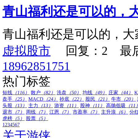
青山福利还是可以的，
青山福利还是可以的，大
虚拟股市
回复：2 最
18962851751
热门标签
短线
（116）
散户
（82）
洗盘
（50）
均线
（49）
庄家
（44）
盘手
（25）
MACD
（24）
抄底
（22）
股民
（21）
牛市
（20）
头股
（13）
主力
（13）
游资
（11）
股神
（11）
高抛低吸
（11
退市
（7）
周线
（7）
江恩
（7）
市盈率
（7）
主升浪
（6）
分
虎榜
（5）
股票
（5）
1
2
3
4
5
6
7
关于游侠