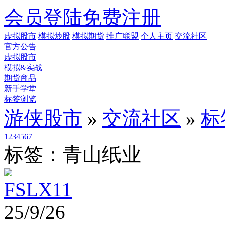
会员登陆
免费注册
虚拟股市
模拟炒股
模拟期货
推广联盟
个人主页
交流社区
官方公告
虚拟股市
模拟&实战
期货商品
新手学堂
标签浏览
游侠股市
»
交流社区
»
标
1
2
3
4
5
6
7
标签：青山纸业
FSLX11
25/9/26