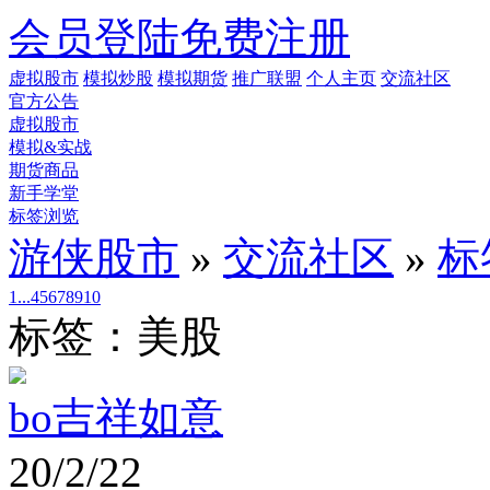
会员登陆
免费注册
虚拟股市
模拟炒股
模拟期货
推广联盟
个人主页
交流社区
官方公告
虚拟股市
模拟&实战
期货商品
新手学堂
标签浏览
游侠股市
»
交流社区
»
标
1...
4
5
6
7
8
9
10
标签：美股
bo吉祥如意
20/2/22