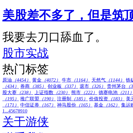
美股差不多了，但是筑
我要去刀口舔血了。
股市实战
热门标签
原油
（4454）
黄金
（4072）
牛市
（1164）
天然气
（1144）
铁
（434）
券商
（385）
创业板
（337）
退市
（326）
贵州茅台
（3
股大赛
（238）
上证指数
（230）
熊市
（222）
德赛电池
（211
（195）
推广联盟
（190）
注册制
（185）
价值投资
（183）
美
（171）
中信证券
（167）
神马股份
（165）
基金
（162）
集运
1...
4
5
6
7
8
9
10
关于游侠