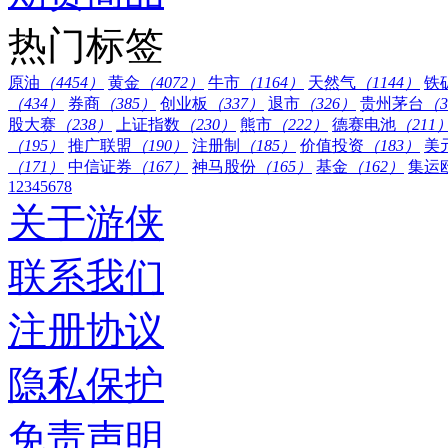
热门标签
原油
（4454）
黄金
（4072）
牛市
（1164）
天然气
（1144）
铁
（434）
券商
（385）
创业板
（337）
退市
（326）
贵州茅台
（3
股大赛
（238）
上证指数
（230）
熊市
（222）
德赛电池
（211
（195）
推广联盟
（190）
注册制
（185）
价值投资
（183）
美
（171）
中信证券
（167）
神马股份
（165）
基金
（162）
集运
1
2
3
4
5
6
7
8
关于游侠
联系我们
注册协议
隐私保护
免责声明