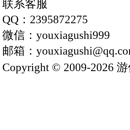
联系客服
QQ：2395872275
微信：youxiagushi999
邮箱：youxiagushi@qq.c
Copyright © 2009-202