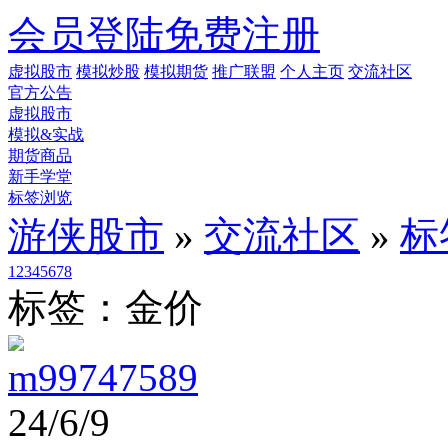
会员登陆
免费注册
虚拟股市
模拟炒股
模拟期货
推广联盟
个人主页
交流社区
官方公告
虚拟股市
模拟&实战
期货商品
新手学堂
标签浏览
游侠股市
»
交流社区
»
标
1
2
3
4
5
6
7
8
标签：金价
m99747589
24/6/9